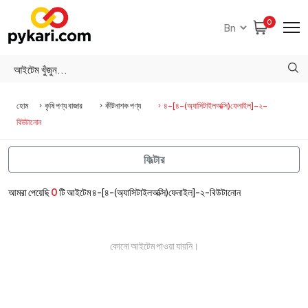
0
হোম
কৃষি পণ্য বাজার
কীটনাশক পণ্য
৪-[৪-(অ্যাসিটাইলঅক্সি)ফেনাইল]-২-
বিউটানোন
ফিল্টার
আমরা পেয়েছি
0
টি আইটেম ৪-[৪-(অ্যাসিটাইলঅক্সি)ফেনাইল]-২-বিউটানোন
কোনো আইটেম পাওয়া যায়নি।