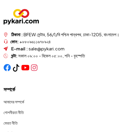
ঠিকানা :
BFEW সেন্টার, 56/1/বি পশ্চিম পান্থপথ, ঢাকা-1205, বাংলাদেশ।
ফোন:
+৮৮০৯৬১১৬৭৮৯২৪
E-mail :
sale@pykari.com
ঘন্টা:
সকাল ০৯:০০ - বিকেল ০৫:০০, শনি - বৃহস্পতি
সম্পর্কে
আমাদের সম্পর্কে
গোপনীয়তা নীতি
ফেরত নীতি