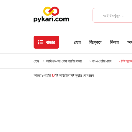
বাজার
হোম
বিক্রেতা
নিলাম
আমা
হোম
গবাদি পশু এবং পোষা প্রাণীর বাজার
পশু ও পোল্ট্রি খাদ্য
মিট অ্যান্
আমরা পেয়েছি
0
টি আইটেম মিট অ্যান্ড বোন মিল