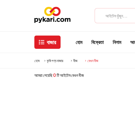
বাজার
হোম
বিক্রেতা
নিলাম
আমা
হোম
কৃষি পণ্য বাজার
বীজ
বেগুন বীজ
আমরা পেয়েছি
0
টি আইটেম বেগুন বীজ