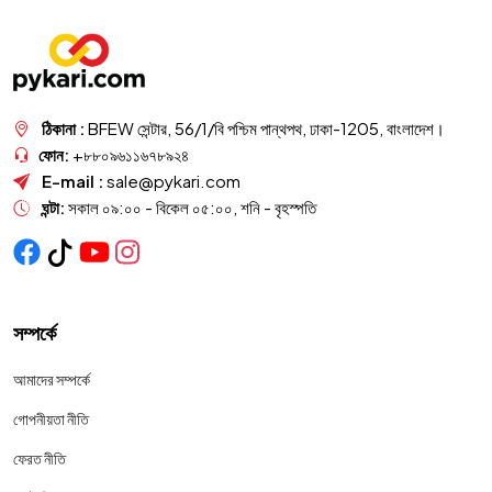
ঠিকানা :
BFEW সেন্টার, 56/1/বি পশ্চিম পান্থপথ, ঢাকা-1205, বাংলাদেশ।
ফোন:
+৮৮০৯৬১১৬৭৮৯২৪
E-mail :
sale@pykari.com
ঘন্টা:
সকাল ০৯:০০ - বিকেল ০৫:০০, শনি - বৃহস্পতি
সম্পর্কে
আমাদের সম্পর্কে
গোপনীয়তা নীতি
ফেরত নীতি