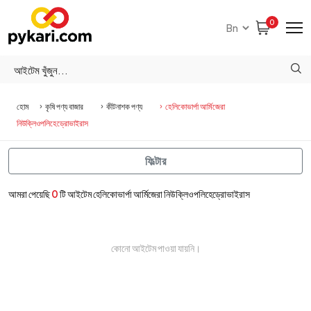
0
হোম
কৃষি পণ্য বাজার
কীটনাশক পণ্য
হেলিকোভার্পা আর্মিজেরা
নিউক্লিওপলিহেড্রোভাইরাস
ফিল্টার
আমরা পেয়েছি
0
টি আইটেম হেলিকোভার্পা আর্মিজেরা নিউক্লিওপলিহেড্রোভাইরাস
কোনো আইটেম পাওয়া যায়নি।