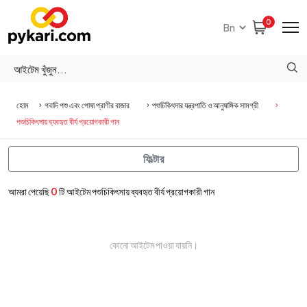
0
হোম
গবাদি পশু এবং পোষা প্রাণীর বাজার
পশুচিকিৎসার যন্ত্রপাতি ও আনুষাঙ্গিক সামগ্রী
পশুচিকিৎসায় ব্যবহৃত বীর্য প্রয়োগকারী গান
ফিল্টার
আমরা পেয়েছি
0
টি আইটেম পশুচিকিৎসায় ব্যবহৃত বীর্য প্রয়োগকারী গান
কোনো আইটেম পাওয়া যায়নি।