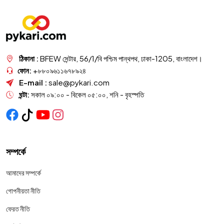
ঠিকানা :
BFEW সেন্টার, 56/1/বি পশ্চিম পান্থপথ, ঢাকা-1205, বাংলাদেশ।
ফোন:
+৮৮০৯৬১১৬৭৮৯২৪
E-mail :
sale@pykari.com
ঘন্টা:
সকাল ০৯:০০ - বিকেল ০৫:০০, শনি - বৃহস্পতি
সম্পর্কে
আমাদের সম্পর্কে
গোপনীয়তা নীতি
ফেরত নীতি