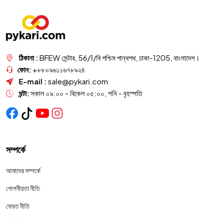
ঠিকানা :
BFEW সেন্টার, 56/1/বি পশ্চিম পান্থপথ, ঢাকা-1205, বাংলাদেশ।
ফোন:
+৮৮০৯৬১১৬৭৮৯২৪
E-mail :
sale@pykari.com
ঘন্টা:
সকাল ০৯:০০ - বিকেল ০৫:০০, শনি - বৃহস্পতি
সম্পর্কে
আমাদের সম্পর্কে
গোপনীয়তা নীতি
ফেরত নীতি