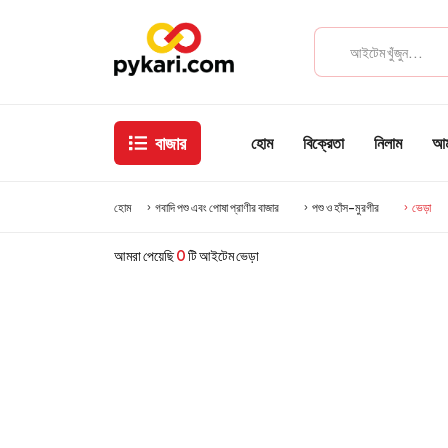
বাজার
হোম
বিক্রেতা
নিলাম
আমা
হোম
গবাদি পশু এবং পোষা প্রাণীর বাজার
পশু ও হাঁস-মুরগীর
ভেড়া
আমরা পেয়েছি
0
টি আইটেম ভেড়া