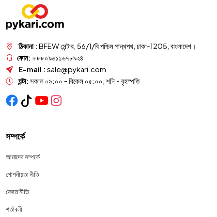
ঠিকানা :
BFEW সেন্টার, 56/1/বি পশ্চিম পান্থপথ, ঢাকা-1205, বাংলাদেশ।
ফোন:
+৮৮০৯৬১১৬৭৮৯২৪
E-mail :
sale@pykari.com
ঘন্টা:
সকাল ০৯:০০ - বিকেল ০৫:০০, শনি - বৃহস্পতি
সম্পর্কে
আমাদের সম্পর্কে
গোপনীয়তা নীতি
ফেরত নীতি
শর্তাবলী