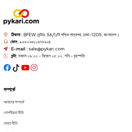
ঠিকানা :
BFEW সেন্টার, 56/1/বি পশ্চিম পান্থপথ, ঢাকা-1205, বাংলাদেশ।
ফোন:
+৮৮০৯৬১১৬৭৮৯২৪
E-mail :
sale@pykari.com
ঘন্টা:
সকাল ০৯:০০ - বিকেল ০৫:০০, শনি - বৃহস্পতি
সম্পর্কে
আমাদের সম্পর্কে
গোপনীয়তা নীতি
ফেরত নীতি