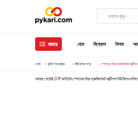
বাজার
হোম
বিক্রেতা
নিলাম
আমা
হোম
কৃষি পণ্য বাজার
কীটনাশক পণ্য
স্পোডোপ্টেরা ফ্রুজিপার্ডা মাল্ট
আমরা পেয়েছি
0
টি আইটেম স্পোডোপ্টেরা ফ্রুজিপার্ডা মাল্টিপল নিউক্লিওপলি