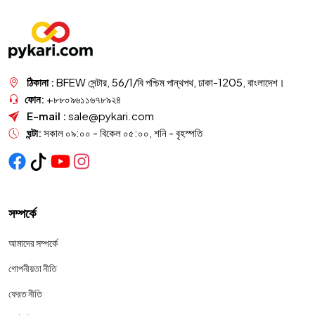
ঠিকানা :
BFEW সেন্টার, 56/1/বি পশ্চিম পান্থপথ, ঢাকা-1205, বাংলাদেশ।
ফোন:
+৮৮০৯৬১১৬৭৮৯২৪
E-mail :
sale@pykari.com
ঘন্টা:
সকাল ০৯:০০ - বিকেল ০৫:০০, শনি - বৃহস্পতি
সম্পর্কে
আমাদের সম্পর্কে
গোপনীয়তা নীতি
ফেরত নীতি