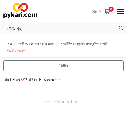
0
হোম
গবাদি পশু এবং পোষা প্রাণীর বাজার
পশুচিকিৎসার যন্ত্রপাতি ও আনুষাঙ্গিক সামগ্রী
গবলেট ফোরসেপস
ফিল্টার
আমরা পেয়েছি
0
টি আইটেম গবলেট ফোরসেপস
কোনো আইটেম পাওয়া যায়নি।