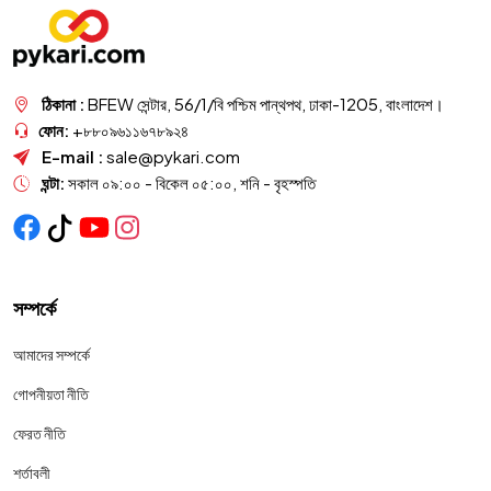
ঠিকানা :
BFEW সেন্টার, 56/1/বি পশ্চিম পান্থপথ, ঢাকা-1205, বাংলাদেশ।
ফোন:
+৮৮০৯৬১১৬৭৮৯২৪
E-mail :
sale@pykari.com
ঘন্টা:
সকাল ০৯:০০ - বিকেল ০৫:০০, শনি - বৃহস্পতি
সম্পর্কে
আমাদের সম্পর্কে
গোপনীয়তা নীতি
ফেরত নীতি
শর্তাবলী