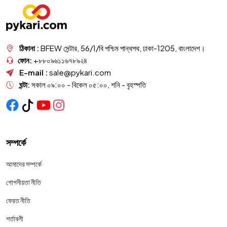
ঠিকানা :
BFEW সেন্টার, 56/1/বি পশ্চিম পান্থপথ, ঢাকা-1205, বাংলাদেশ।
ফোন:
+৮৮০৯৬১১৬৭৮৯২৪
E-mail :
sale@pykari.com
ঘন্টা:
সকাল ০৯:০০ - বিকেল ০৫:০০, শনি - বৃহস্পতি
সম্পর্কে
আমাদের সম্পর্কে
গোপনীয়তা নীতি
ফেরত নীতি
শর্তাবলী