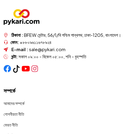
ঠিকানা :
BFEW সেন্টার, 56/1/বি পশ্চিম পান্থপথ, ঢাকা-1205, বাংলাদেশ।
ফোন:
+৮৮০৯৬১১৬৭৮৯২৪
E-mail :
sale@pykari.com
ঘন্টা:
সকাল ০৯:০০ - বিকেল ০৫:০০, শনি - বৃহস্পতি
সম্পর্কে
আমাদের সম্পর্কে
গোপনীয়তা নীতি
ফেরত নীতি