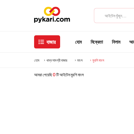
বাজার
হোম
বিক্রেতা
নিলাম
আমা
হোম
খাদ্য সামগ্রী বাজার
মাংস
মুরগি মাংস
আমরা পেয়েছি
0
টি আইটেম মুরগি মাংস