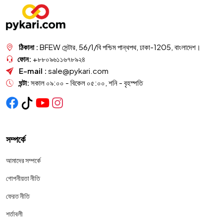
ঠিকানা :
BFEW সেন্টার, 56/1/বি পশ্চিম পান্থপথ, ঢাকা-1205, বাংলাদেশ।
ফোন:
+৮৮০৯৬১১৬৭৮৯২৪
E-mail :
sale@pykari.com
ঘন্টা:
সকাল ০৯:০০ - বিকেল ০৫:০০, শনি - বৃহস্পতি
সম্পর্কে
আমাদের সম্পর্কে
গোপনীয়তা নীতি
ফেরত নীতি
শর্তাবলী