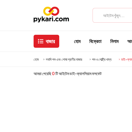
বাজার
হোম
বিক্রেতা
নিলাম
আমা
হোম
গবাদি পশু এবং পোষা প্রাণীর বাজার
পশু ও পোল্ট্রি খাদ্য
ডাই-ক্যা
আমরা পেয়েছি
0
টি আইটেম ডাই-ক্যালসিয়াম ফসফেট