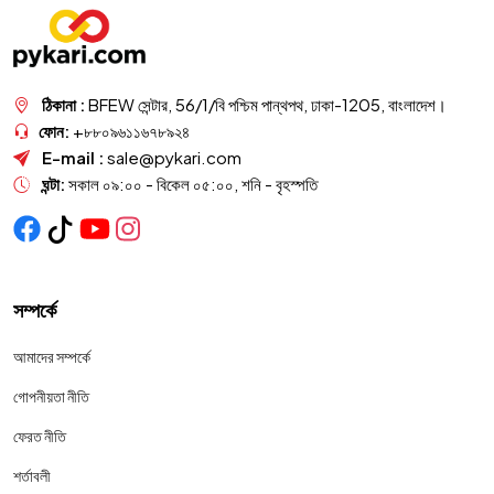
ঠিকানা :
BFEW সেন্টার, 56/1/বি পশ্চিম পান্থপথ, ঢাকা-1205, বাংলাদেশ।
ফোন:
+৮৮০৯৬১১৬৭৮৯২৪
E-mail :
sale@pykari.com
ঘন্টা:
সকাল ০৯:০০ - বিকেল ০৫:০০, শনি - বৃহস্পতি
সম্পর্কে
আমাদের সম্পর্কে
গোপনীয়তা নীতি
ফেরত নীতি
শর্তাবলী