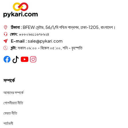
ঠিকানা :
BFEW সেন্টার, 56/1/বি পশ্চিম পান্থপথ, ঢাকা-1205, বাংলাদেশ।
ফোন:
+৮৮০৯৬১১৬৭৮৯২৪
E-mail :
sale@pykari.com
ঘন্টা:
সকাল ০৯:০০ - বিকেল ০৫:০০, শনি - বৃহস্পতি
সম্পর্কে
আমাদের সম্পর্কে
গোপনীয়তা নীতি
ফেরত নীতি
শর্তাবলী