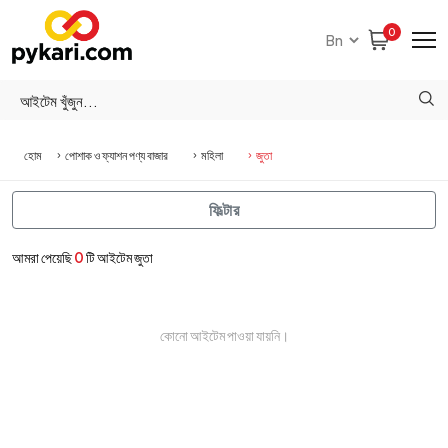
0
হোম
পোশাক ও ফ্যাশন পণ্য বাজার
মহিলা
জুতা
ফিল্টার
আমরা পেয়েছি
0
টি আইটেম জুতা
কোনো আইটেম পাওয়া যায়নি।