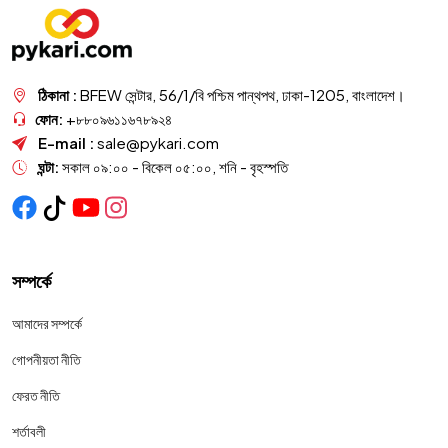
ঠিকানা :
BFEW সেন্টার, 56/1/বি পশ্চিম পান্থপথ, ঢাকা-1205, বাংলাদেশ।
ফোন:
+৮৮০৯৬১১৬৭৮৯২৪
E-mail :
sale@pykari.com
ঘন্টা:
সকাল ০৯:০০ - বিকেল ০৫:০০, শনি - বৃহস্পতি
সম্পর্কে
আমাদের সম্পর্কে
গোপনীয়তা নীতি
ফেরত নীতি
শর্তাবলী