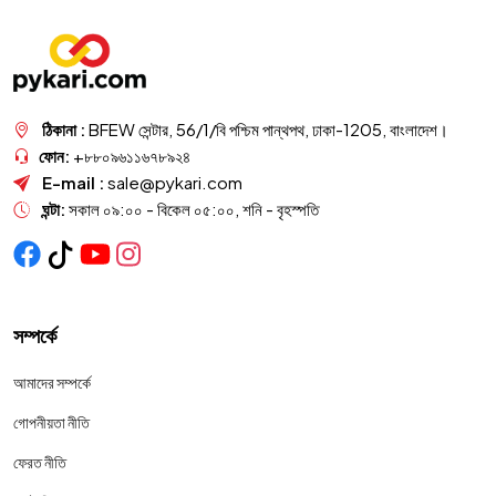
ঠিকানা :
BFEW সেন্টার, 56/1/বি পশ্চিম পান্থপথ, ঢাকা-1205, বাংলাদেশ।
ফোন:
+৮৮০৯৬১১৬৭৮৯২৪
E-mail :
sale@pykari.com
ঘন্টা:
সকাল ০৯:০০ - বিকেল ০৫:০০, শনি - বৃহস্পতি
সম্পর্কে
আমাদের সম্পর্কে
গোপনীয়তা নীতি
ফেরত নীতি