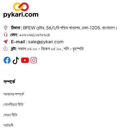
ঠিকানা :
BFEW সেন্টার, 56/1/বি পশ্চিম পান্থপথ, ঢাকা-1205, বাংলাদেশ।
ফোন:
+৮৮০৯৬১১৬৭৮৯২৪
E-mail :
sale@pykari.com
ঘন্টা:
সকাল ০৯:০০ - বিকেল ০৫:০০, শনি - বৃহস্পতি
সম্পর্কে
আমাদের সম্পর্কে
গোপনীয়তা নীতি
ফেরত নীতি
শর্তাবলী