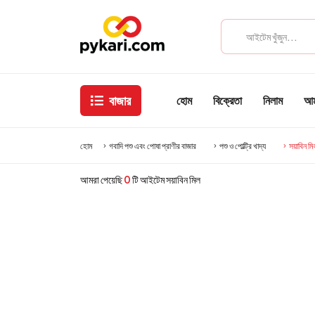
বাজার
হোম
বিক্রেতা
নিলাম
আমা
হোম
গবাদি পশু এবং পোষা প্রাণীর বাজার
পশু ও পোল্ট্রি খাদ্য
সয়াবিন ম
আমরা পেয়েছি
0
টি আইটেম সয়াবিন মিল