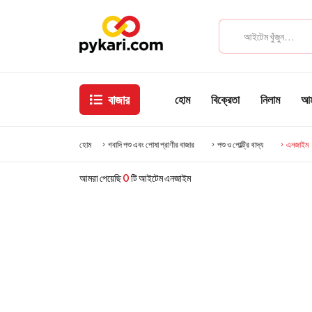
বাজার
হোম
বিক্রেতা
নিলাম
আমা
হোম
গবাদি পশু এবং পোষা প্রাণীর বাজার
পশু ও পোল্ট্রি খাদ্য
এনজাইম
আমরা পেয়েছি
0
টি আইটেম এনজাইম