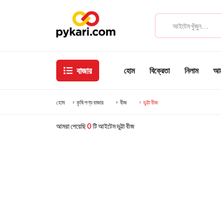
বাজার
হোম
বিক্রেতা
নিলাম
আমা
হোম
কৃষি পণ্য বাজার
বীজ
ভুট্টা বীজ
আমরা পেয়েছি
0
টি আইটেম ভুট্টা বীজ