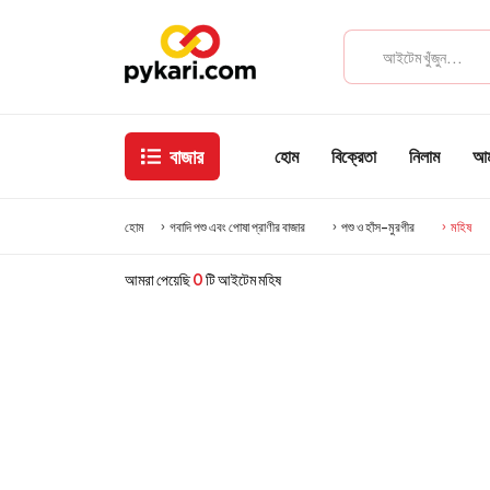
বাজার
হোম
বিক্রেতা
নিলাম
আমা
হোম
গবাদি পশু এবং পোষা প্রাণীর বাজার
পশু ও হাঁস-মুরগীর
মহিষ
আমরা পেয়েছি
0
টি আইটেম মহিষ