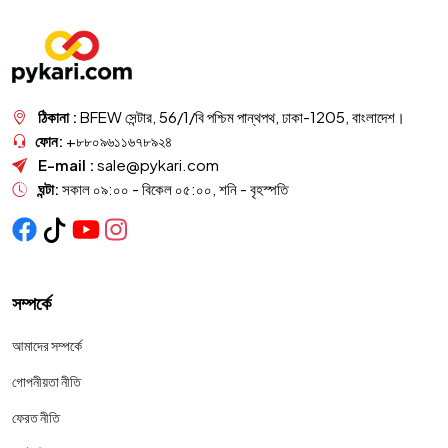
ঠিকানা :
BFEW সেন্টার, 56/1/বি পশ্চিম পান্থপথ, ঢাকা-1205, বাংলাদেশ।
ফোন:
+৮৮০৯৬১১৬৭৮৯২৪
E-mail :
sale@pykari.com
ঘন্টা:
সকাল ০৯:০০ - বিকেল ০৫:০০, শনি - বৃহস্পতি
সম্পর্কে
আমাদের সম্পর্কে
গোপনীয়তা নীতি
ফেরত নীতি