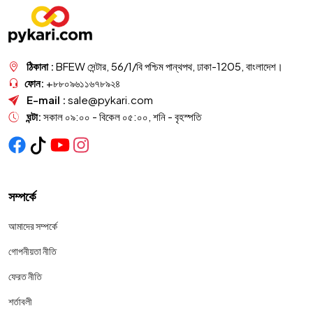
ঠিকানা :
BFEW সেন্টার, 56/1/বি পশ্চিম পান্থপথ, ঢাকা-1205, বাংলাদেশ।
ফোন:
+৮৮০৯৬১১৬৭৮৯২৪
E-mail :
sale@pykari.com
ঘন্টা:
সকাল ০৯:০০ - বিকেল ০৫:০০, শনি - বৃহস্পতি
সম্পর্কে
আমাদের সম্পর্কে
গোপনীয়তা নীতি
ফেরত নীতি
শর্তাবলী