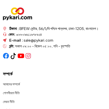
ঠিকানা :
BFEW সেন্টার, 56/1/বি পশ্চিম পান্থপথ, ঢাকা-1205, বাংলাদেশ।
ফোন:
+৮৮০৯৬১১৬৭৮৯২৪
E-mail :
sale@pykari.com
ঘন্টা:
সকাল ০৯:০০ - বিকেল ০৫:০০, শনি - বৃহস্পতি
সম্পর্কে
আমাদের সম্পর্কে
গোপনীয়তা নীতি
ফেরত নীতি