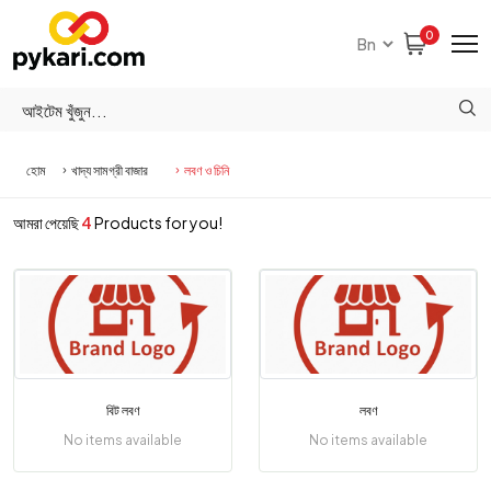
0
হোম
খাদ্য সামগ্রী বাজার
লবণ ও চিনি
আমরা পেয়েছি
4
Products for you!
বিট লবণ
লবণ
No items available
No items available