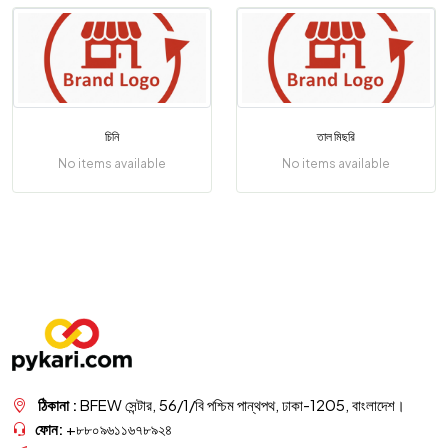
চিনি
তাল মিছরি
No items available
No items available
ঠিকানা :
BFEW সেন্টার, 56/1/বি পশ্চিম পান্থপথ, ঢাকা-1205, বাংলাদেশ।
ফোন:
+৮৮০৯৬১১৬৭৮৯২৪