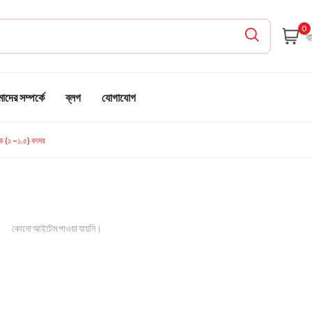
0
দের সম্পর্কে
ব্লগ
যোগাযোগ
 (১ -১.৫) বৎসর
কোনো আইটেম পাওয়া যায়নি।