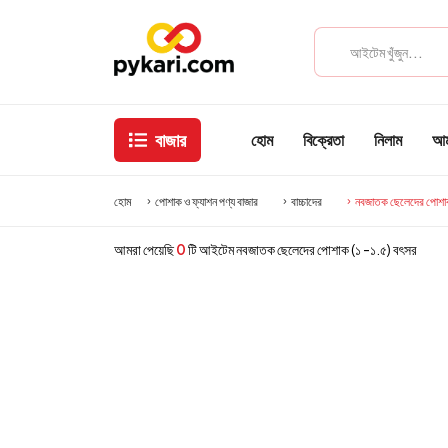
বাজার
হোম
বিক্রেতা
নিলাম
আমা
হোম
পোশাক ও ফ্যাশন পণ্য বাজার
বাচ্চাদের
নবজাতক ছেলেদের পোশাক
আমরা পেয়েছি
0
টি আইটেম নবজাতক ছেলেদের পোশাক (১ -১.৫) বৎসর