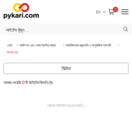
0
হোম
গবাদি পশু এবং পোষা প্রাণীর বাজার
পশুচিকিৎসার যন্ত্রপাতি ও আনুষাঙ্গিক সামগ্রী
কিডনি ট্রে
ফিল্টার
আমরা পেয়েছি
0
টি আইটেম কিডনি ট্রে
কোনো আইটেম পাওয়া যায়নি।