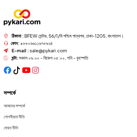
ঠিকানা :
BFEW সেন্টার, 56/1/বি পশ্চিম পান্থপথ, ঢাকা-1205, বাংলাদেশ।
ফোন:
+৮৮০৯৬১১৬৭৮৯২৪
E-mail :
sale@pykari.com
ঘন্টা:
সকাল ০৯:০০ - বিকেল ০৫:০০, শনি - বৃহস্পতি
সম্পর্কে
আমাদের সম্পর্কে
গোপনীয়তা নীতি
ফেরত নীতি