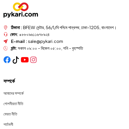
ঠিকানা :
BFEW সেন্টার, 56/1/বি পশ্চিম পান্থপথ, ঢাকা-1205, বাংলাদেশ।
ফোন:
+৮৮০৯৬১১৬৭৮৯২৪
E-mail :
sale@pykari.com
ঘন্টা:
সকাল ০৯:০০ - বিকেল ০৫:০০, শনি - বৃহস্পতি
সম্পর্কে
আমাদের সম্পর্কে
গোপনীয়তা নীতি
ফেরত নীতি
শর্তাবলী