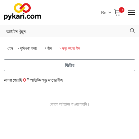
0
হোম
কৃষি পণ্য বাজার
বীজ
মসুর ডালের বীজ
ফিল্টার
আমরা পেয়েছি
0
টি আইটেম মসুর ডালের বীজ
কোনো আইটেম পাওয়া যায়নি।