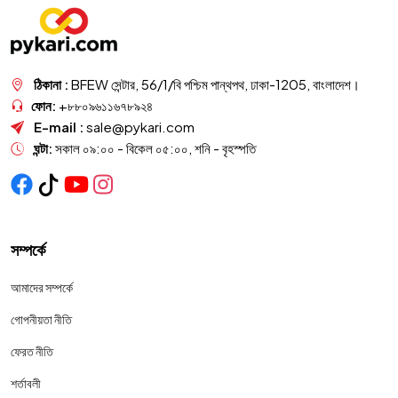
ঠিকানা :
BFEW সেন্টার, 56/1/বি পশ্চিম পান্থপথ, ঢাকা-1205, বাংলাদেশ।
ফোন:
+৮৮০৯৬১১৬৭৮৯২৪
E-mail :
sale@pykari.com
ঘন্টা:
সকাল ০৯:০০ - বিকেল ০৫:০০, শনি - বৃহস্পতি
সম্পর্কে
আমাদের সম্পর্কে
গোপনীয়তা নীতি
ফেরত নীতি
শর্তাবলী