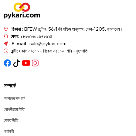
ঠিকানা :
BFEW সেন্টার, 56/1/বি পশ্চিম পান্থপথ, ঢাকা-1205, বাংলাদেশ।
ফোন:
+৮৮০৯৬১১৬৭৮৯২৪
E-mail :
sale@pykari.com
ঘন্টা:
সকাল ০৯:০০ - বিকেল ০৫:০০, শনি - বৃহস্পতি
সম্পর্কে
আমাদের সম্পর্কে
গোপনীয়তা নীতি
ফেরত নীতি
শর্তাবলী