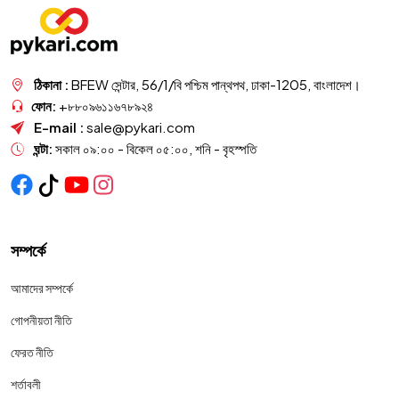
ঠিকানা :
BFEW সেন্টার, 56/1/বি পশ্চিম পান্থপথ, ঢাকা-1205, বাংলাদেশ।
ফোন:
+৮৮০৯৬১১৬৭৮৯২৪
E-mail :
sale@pykari.com
ঘন্টা:
সকাল ০৯:০০ - বিকেল ০৫:০০, শনি - বৃহস্পতি
সম্পর্কে
আমাদের সম্পর্কে
গোপনীয়তা নীতি
ফেরত নীতি
শর্তাবলী