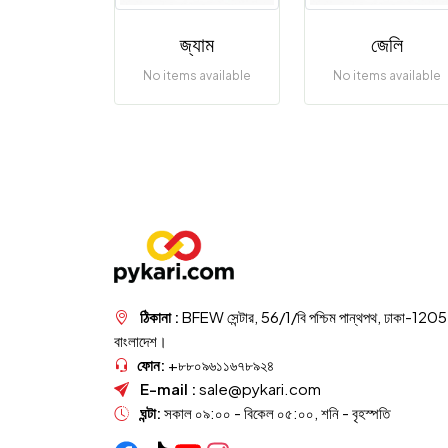
জ্যাম
জেলি
No items available
No items available
ঠিকানা :
BFEW সেন্টার, 56/1/বি পশ্চিম পান্থপথ, ঢাকা-1205
বাংলাদেশ।
ফোন:
+৮৮০৯৬১১৬৭৮৯২৪
E-mail :
sale@pykari.com
ঘন্টা:
সকাল ০৯:০০ - বিকেল ০৫:০০, শনি - বৃহস্পতি