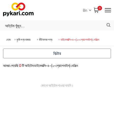
0
হোম
কৃষি পণ্য বাজার
কীটনাশক পণ্য
ডাইমেথক্সি-৪-(২-প্রোপেনাইল) বেঞ্জিন
ফিল্টার
আমরা পেয়েছি
0
টি আইটেম ডাইমেথক্সি-৪-(২-প্রোপেনাইল) বেঞ্জিন
কোনো আইটেম পাওয়া যায়নি।