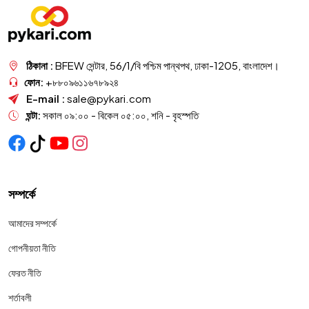
ঠিকানা :
BFEW সেন্টার, 56/1/বি পশ্চিম পান্থপথ, ঢাকা-1205, বাংলাদেশ।
ফোন:
+৮৮০৯৬১১৬৭৮৯২৪
E-mail :
sale@pykari.com
ঘন্টা:
সকাল ০৯:০০ - বিকেল ০৫:০০, শনি - বৃহস্পতি
সম্পর্কে
আমাদের সম্পর্কে
গোপনীয়তা নীতি
ফেরত নীতি
শর্তাবলী