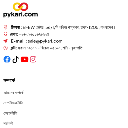
ঠিকানা :
BFEW সেন্টার, 56/1/বি পশ্চিম পান্থপথ, ঢাকা-1205, বাংলাদেশ।
ফোন:
+৮৮০৯৬১১৬৭৮৯২৪
E-mail :
sale@pykari.com
ঘন্টা:
সকাল ০৯:০০ - বিকেল ০৫:০০, শনি - বৃহস্পতি
সম্পর্কে
আমাদের সম্পর্কে
গোপনীয়তা নীতি
ফেরত নীতি
শর্তাবলী