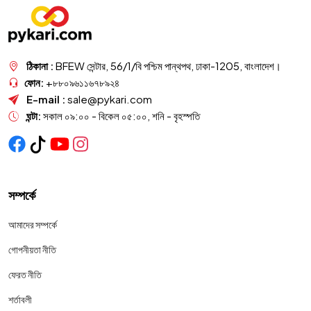
ঠিকানা :
BFEW সেন্টার, 56/1/বি পশ্চিম পান্থপথ, ঢাকা-1205, বাংলাদেশ।
ফোন:
+৮৮০৯৬১১৬৭৮৯২৪
E-mail :
sale@pykari.com
ঘন্টা:
সকাল ০৯:০০ - বিকেল ০৫:০০, শনি - বৃহস্পতি
সম্পর্কে
আমাদের সম্পর্কে
গোপনীয়তা নীতি
ফেরত নীতি
শর্তাবলী