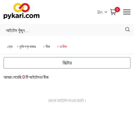
0
হোম
কৃষি পণ্য বাজার
বীজ
চা বীজ
ফিল্টার
আমরা পেয়েছি
0
টি আইটেম চা বীজ
কোনো আইটেম পাওয়া যায়নি।