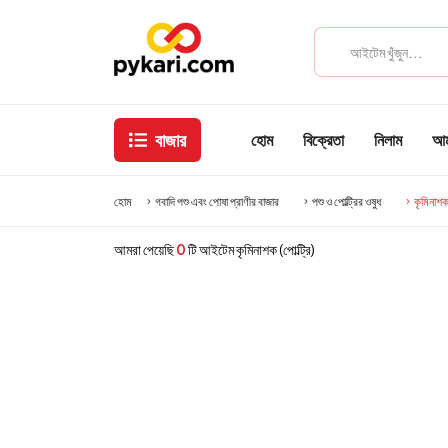
বাজার
হোম
বিক্রেতা
নিলাম
আমা
হোম
গবাদি পশু এবং পোষা প্রাণীর বাজার
পশু ও পোল্ট্রির ওষুধ
কৃমিনাশক 
আমরা পেয়েছি
0
টি আইটেম কৃমিনাশক (পোল্ট্রি)