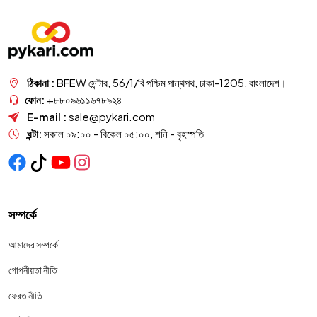
ঠিকানা :
BFEW সেন্টার, 56/1/বি পশ্চিম পান্থপথ, ঢাকা-1205, বাংলাদেশ।
ফোন:
+৮৮০৯৬১১৬৭৮৯২৪
E-mail :
sale@pykari.com
ঘন্টা:
সকাল ০৯:০০ - বিকেল ০৫:০০, শনি - বৃহস্পতি
সম্পর্কে
আমাদের সম্পর্কে
গোপনীয়তা নীতি
ফেরত নীতি