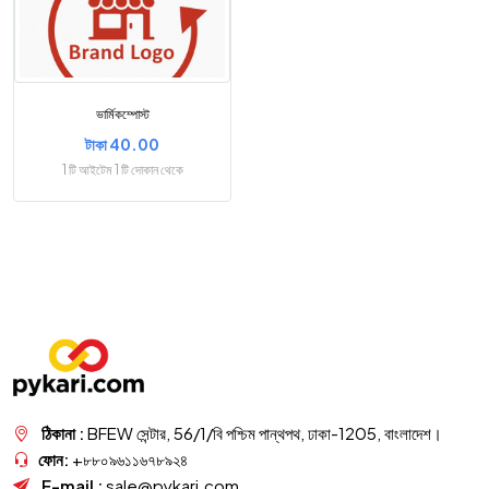
ভার্মিকম্পোস্ট
টাকা 40.00
1 টি আইটেম 1 টি দোকান থেকে
ঠিকানা :
BFEW সেন্টার, 56/1/বি পশ্চিম পান্থপথ, ঢাকা-1205, বাংলাদেশ।
ফোন:
+৮৮০৯৬১১৬৭৮৯২৪
E-mail :
sale@pykari.com